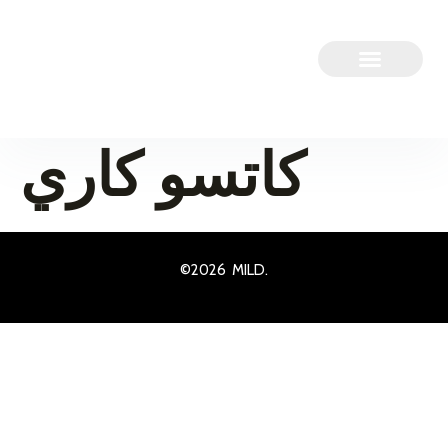
curry – دجاج
كاتسو كاري
©2026 MILD.